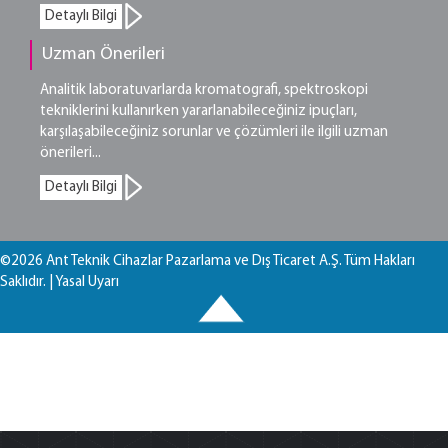
Detaylı Bilgi
Uzman Önerileri
Analitik laboratuvarlarda kromatografi, spektroskopi
tekniklerini kullanırken yararlanabileceğiniz ipuçları,
karşılaşabileceğiniz sorunlar ve çözümleri ile ilgili uzman
önerileri...
Detaylı Bilgi
©2026 Ant Teknik Cihazlar Pazarlama ve Dış Ticaret A.Ş. Tüm Hakları
Saklıdır. |
Yasal Uyarı