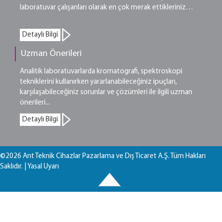
laboratuvar çalışanları olarak en çok merak ettikleriniz…
Detaylı Bilgi
Uzman Önerileri
Analitik laboratuvarlarda kromatografi, spektroskopi
tekniklerini kullanırken yararlanabileceğiniz ipuçları,
karşılaşabileceğiniz sorunlar ve çözümleri ile ilgili uzman
önerileri...
Detaylı Bilgi
©2026 Ant Teknik Cihazlar Pazarlama ve Dış Ticaret A.Ş. Tüm Hakları
Saklıdır. |
Yasal Uyarı