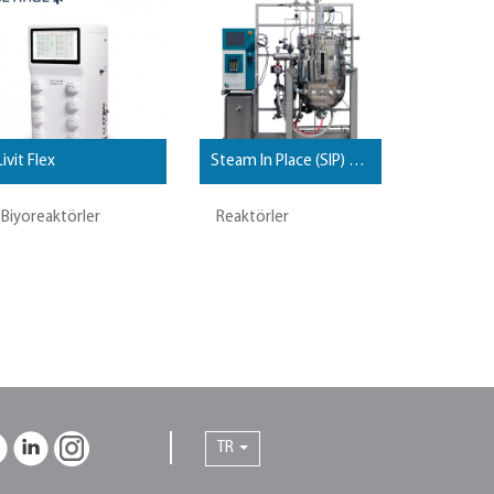
Livit Flex
Steam In Place (SIP) Reaktörler
Biyoreaktörler
Reaktörler
TR