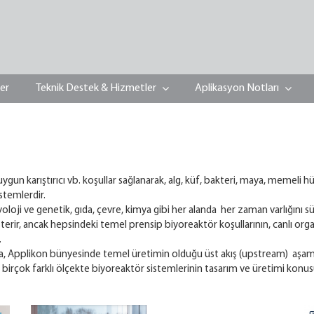
ler
Teknik Destek & Hizmetler
Aplikasyon Notları
gun karıştırıcı vb. koşullar sağlanarak, alg, küf, bakteri, maya, memeli hü
istemlerdir.
loji ve genetik, gıda, çevre, kimya gibi her alanda her zaman varlığını sü
erir, ancak hepsindeki temel prensip biyoreaktör koşullarının, canlı organ
.
a, Applikon bünyesinde temel üretimin olduğu üst akış (upstream) aşam
rçok farklı ölçekte biyoreaktör sistemlerinin tasarım ve üretimi konusu