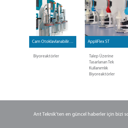
Cam Otoklavlanabilir Reaktörler
AppliFlex ST
Biyoreaktörler
Talep Üzerine
Tasarlanan Tek
Kullanımlık
Biyoreaktörler
Ant Teknik’ten en güncel haberler için bizi 