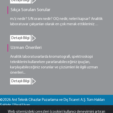
Detaylı Bilgi
Sıkça Sorulan Sorular
m/z nedir? S/N oranı nedir? OQ nedir, neleri kapsar? Analitik
laboratuvar çalışanları olarak en çok merak ettikleriniz…
Detaylı Bilgi
Uzman Önerileri
Analitik laboratuvarlarda kromatografi, spektroskopi
tekniklerini kullanırken yararlanabileceğiniz ipuçları,
karşılaşabileceğiniz sorunlar ve çözümleri ile ilgili uzman
önerileri...
Detaylı Bilgi
©2026 Ant Teknik Cihazlar Pazarlama ve Dış Ticaret A.Ş. Tüm Hakları
Saklıdır. |
Yasal Uyarı
Web sitemizdeki çerezleri (cookie) kullanıcı deneyimini artıran