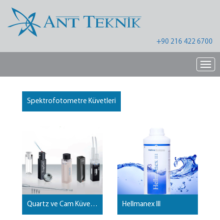
+90 216 422 6700
Nav
Spektrofotometre Küvetleri
Quartz ve Cam Küvetler
Hellmanex III