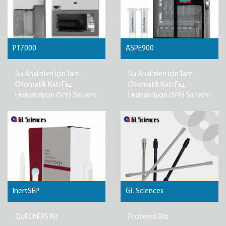
PT7000
ASPE900
Su Analizleri için Tam
Su Analizleri için Tam
Otomatik Katı Faz
Otomatik Katı Faz
Ekstraksiyon (SPE) Sistemi
Ekstraksiyon (SPE) Sistemi
InertSEP
GL Sciences
QuEChERS Kit
Proteosil Bio