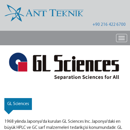
+90 216 422 6700
Nav
GL Sciences
1968 yılında Japonya'da kurulan GL Sciences Inc. Japonya'daki en
büyük HPLC ve GC sarf malzemeleri tedarikçisi konumundadır. GL