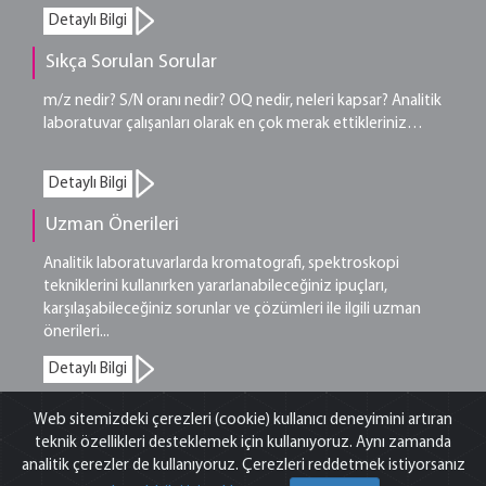
Detaylı Bilgi
Sıkça Sorulan Sorular
m/z nedir? S/N oranı nedir? OQ nedir, neleri kapsar? Analitik
laboratuvar çalışanları olarak en çok merak ettikleriniz…
Detaylı Bilgi
Uzman Önerileri
Analitik laboratuvarlarda kromatografi, spektroskopi
tekniklerini kullanırken yararlanabileceğiniz ipuçları,
karşılaşabileceğiniz sorunlar ve çözümleri ile ilgili uzman
önerileri...
Detaylı Bilgi
Web sitemizdeki çerezleri (cookie) kullanıcı deneyimini artıran
teknik özellikleri desteklemek için kullanıyoruz. Aynı zamanda
©2026 Ant Teknik Cihazlar Pazarlama ve Dış Ticaret A.Ş. Tüm Hakları
analitik çerezler de kullanıyoruz. Çerezleri reddetmek istiyorsanız
Saklıdır. |
Yasal Uyarı