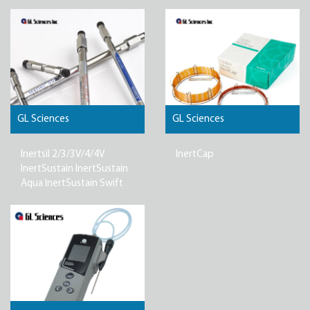
GL Sciences
GL Sciences
Inertsil 2/3/3V/4/4V
InertCap
InertSustain InertSustain
Aqua InertSustain Swift