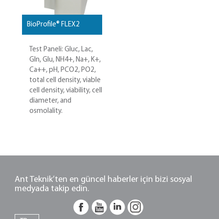
BioProfile® FLEX2
Test Paneli: Gluc, Lac,
Gln, Glu, NH4+, Na+, K+,
Ca++, pH, PCO2, PO2,
total cell density, viable
cell density, viability, cell
diameter, and
osmolality.
Ant Teknik’ten en güncel haberler için bizi sosyal
medyada takip edin.