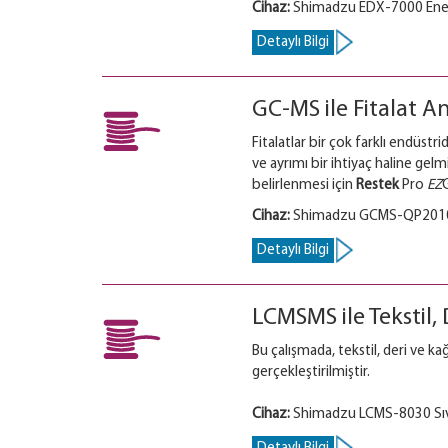
Cihaz:
Shimadzu EDX-7000 Enerj
Detaylı Bilgi
GC-MS ile Fitalat An
Fitalatlar bir çok farklı endüstr
ve ayrımı bir ihtiyaç haline gelm
belirlenmesi için
Restek
Pro
EZ
Cihaz:
Shimadzu GCMS-QP2010 P
Detaylı Bilgi
LCMSMS ile Tekstil, 
Bu çalışmada, tekstil, deri ve ka
gerçekleştirilmiştir.
Cihaz:
Shimadzu LCMS-8030 Sıv