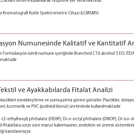
LCMSMS sistemi kullanılarak tespitine yer verilmektedir.
ı Kromatografi Kütle Spektrometre Cihazı (LCMSMS)
syon Numunesinde Kalitatif ve Kantitatif An
 Formülasyon isimli numune içeriğinde Branched C10 alcohol 5 EO, ITDA 
nmaktadır
kstil ve Ayakkabılarda Fitalat Analizi
plastikleri esnekleştirme ve yumuşatma görevi görürler. Plastikler, dolayısıy
leri, kozmetik ve PVC (polivinil klorür) üretiminde kullanılmaktadır.
i-(2-ethylhexyl) phthalate (DEHP), Di-n-octyl phthalate (DNOP), Di-iso-de
lı fitalatlara uzun süre maruz kalınmasının, endokrin ve üreme sistemleri
ği kanıtlanmıştır.