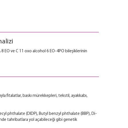
alizi
8 EO ve C 11 oxo alcohol 6 EO-4PO bileşiklerinin
la fitalatlar, baskı mürekkepleri, tekstil, ayakkabı,
cyl phthalate (DIDP), Butyl benzyl phthalate (BBP), Di-
nde tahribatlara yol açabileceği gibi genetik