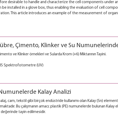
therefore desirable to handle and characterize the cell components unde
an be installed in a glove box, thus enabling the evaluation of cell co
tion. This article introduces an example of the measurement of organi
 Gübre, Çimento, Klinker ve Su Numunelerinde
ento ve Klinker örnekleri ve Sularda Krom (+6) Miktarının Tayini.
IS Spektrofotometre (UV)
) Numunelerde Kalay Analizi
balaj, cam, tekstil gibi birçok endüstride kullanımı olan Kalay (Sn) elemen
lmaktadır. Bu çalışmanın amacı; plastik (PE) numunelerde bulunan Kalay 
değerinde tayin edilmesidir.