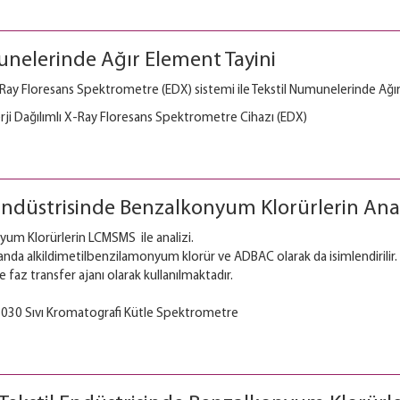
unelerinde Ağır Element Tayini
X-Ray Floresans Spektrometre (EDX) sistemi ile Tekstil Numunelerinde Ağı
i Dağılımlı X-Ray Floresans Spektrometre Cihazı (EDX)
 Endüstrisinde Benzalkonyum Klorürlerin Anal
yum Klorürlerin LCMSMS ile analizi.
nda alkildimetilbenzilamonyum klorür ve ADBAC olarak da isimlendirili
 faz transfer ajanı olarak kullanılmaktadır.
30 Sıvı Kromatografi Kütle Spektrometre