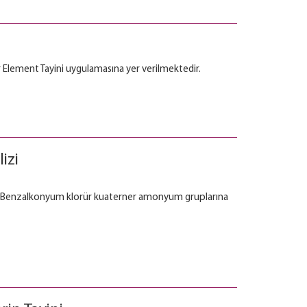
r Element Tayini uygulamasına yer verilmektedir.
izi
r. Benzalkonyum klorür kuaterner amonyum gruplarına