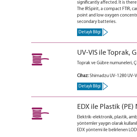
significantly affected. It is 
The IRSpirit, a compact FTIR, c
point and low oxygen concentra
secondary batteries.
Detaylı Bilgi
UV-VIS ile Toprak,
Toprak ve Gübre numuneleri, Çim
Cihaz:
Shimadzu UV-1280 UV-V
Detaylı Bilgi
EDX ile Plastik (PE
Elektrik-elektronik, plastik, am
yöntemler yaygın olarak kullanı
EDX yöntemi ile belirlenen LOD 