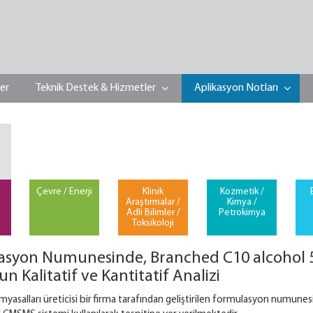
ler
Teknik Destek & Hizmetler
Aplikasyon Notları
Çevre / Enerji
Klinik
Kozmetik /
Araştırmalar /
Kimya /
Adli Bilimler /
Petrokimya
Toksikoloji
syon Numunesinde, Branched C10 alcohol 5 
n Kalitatif ve Kantitatif Analizi
kimyasalları üreticisi bir firma tarafından geliştirilen formulasyon numu