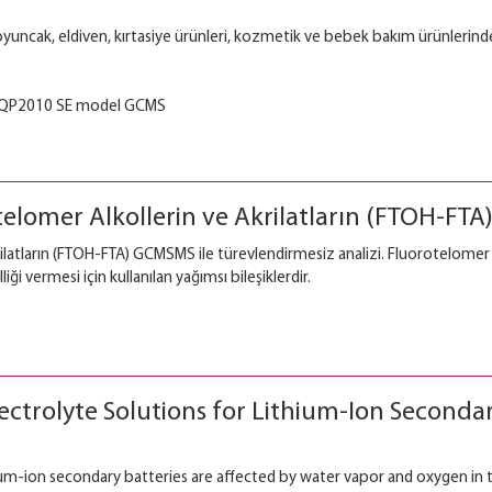
, oyuncak, eldiven, kırtasiye ürünleri, kozmetik ve bebek bakım ürünlerinde
QP2010 SE model GCMS
elomer Alkollerin ve Akrilatların (FTOH-FTA)
ilatların (FTOH-FTA) GCMSMS ile türevlendirmesiz analizi. Fluorotelomer b
i vermesi için kullanılan yağımsı bileşiklerdir.
trolyte Solutions for Lithium-Ion Secondary
m-ion secondary batteries are affected by water vapor and oxygen in t