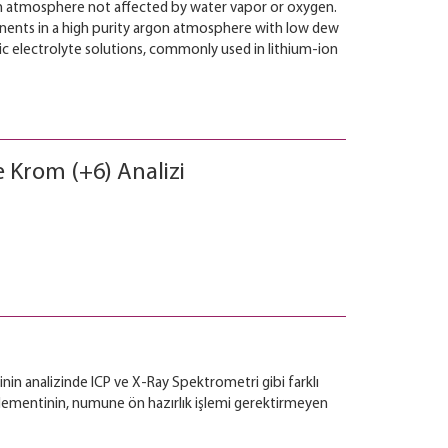
r an atmosphere not affected by water vapor or oxygen.
mponents in a high purity argon atmosphere with low dew
c electrolyte solutions, commonly used in lithium-ion
 Krom (+6) Analizi
tinin analizinde ICP ve X-Ray Spektrometri gibi farklı
elementinin, numune ön hazırlık işlemi gerektirmeyen