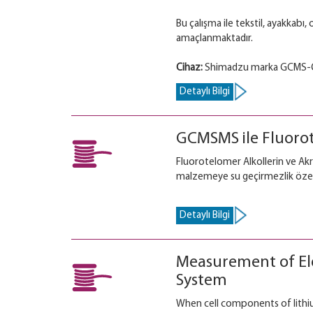
Bu çalışma ile tekstil, ayakkabı
amaçlanmaktadır.
Cihaz:
Shimadzu marka GCMS-
Detaylı Bilgi
GCMSMS ile Fluorot
Fluorotelomer Alkollerin ve Akr
malzemeye su geçirmezlik özelliğ
Detaylı Bilgi
Measurement of Elec
System
When cell components of lithiu