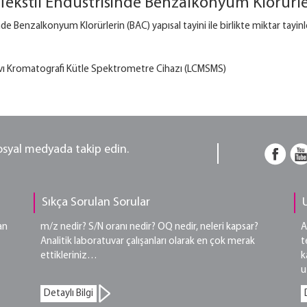
Tekstil Endüstrisinde Benzalkonyum Klorürler
de Benzalkonyum Klorürlerin (BAC) yapısal tayini ile birlikte miktar tayinle
ı Kromatografi Kütle Spektrometre Cihazı (LCMSMS)
sosyal medyada takip edin.
Sıkça Sorulan Sorular
an
m/z nedir? S/N oranı nedir? OQ nedir, neleri kapsar?
A
Analitik laboratuvar çalışanları olarak en çok merak
t
ettikleriniz…
k
u
Detaylı Bilgi