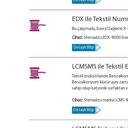
Detaylı Bilgi
EDX ile Tekstil Num
Bu çalışmada, Enerji Dağılımlı 
Cihaz:
Shimadzu EDX-8000 Enerj
Detaylı Bilgi
LCMSMS ile Tekstil
Tekstil endüstrisinde Benzalkon
Benzalkonyum klorür aynı zama
sahip olup katyonik surfaktan ve
Cihaz:
Shimadzu marka LCMS-80
Detaylı Bilgi