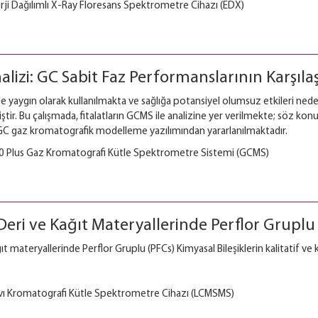
i Dağılımlı X-Ray Floresans Spektrometre Cihazı (EDX)
alizi: GC Sabit Faz Performanslarının Karşılaş
ide yaygın olarak kullanılmakta ve sağlığa potansiyel olumsuz etkileri nede
iştir. Bu çalışmada, fitalatların GCMS ile analizine yer verilmekte; söz kon
GC gaz kromatografik modelleme yazılımından yararlanılmaktadır.
lus Gaz Kromatografi Kütle Spektrometre Sistemi (GCMS)
Deri ve Kağıt Materyallerinde Perflor Gruplu 
ğıt materyallerinde Perflor Gruplu (PFCs) Kimyasal Bileşiklerin kalitatif ve
ı Kromatografi Kütle Spektrometre Cihazı (LCMSMS)