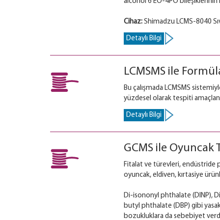
alcohol 6 EO-4PO bileşiklerinin 
Cihaz:
Shimadzu LCMS-8040 Sıv
Detaylı Bilgi
LCMSMS ile Formüla
Bu çalışmada LCMSMS sistemiyle
yüzdesel olarak tespiti amaçla
Detaylı Bilgi
GCMS ile Oyuncak Te
Fitalat ve türevleri, endüstride 
oyuncak, eldiven, kırtasiye ürün
Di-isononyl phthalate (DINP), D
butyl phthalate (DBP) gibi yasak
bozukluklara da sebebiyet verdi