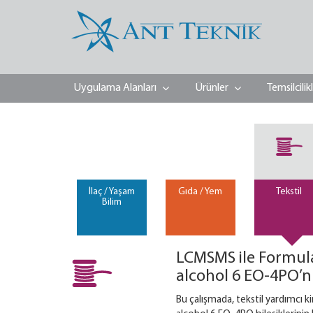
Uygulama Alanları
Ürünler
Temsilcilik
İlaç / Yaşam
Gıda / Yem
Tekstil
Bilim
LCMSMS ile Formula
alcohol 6 EO-4PO’nu
Bu çalışmada, tekstil yardımcı 