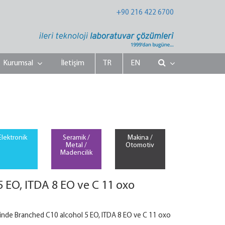
+90 216 422 6700
Kurumsal
İletişim
TR
EN
Elektronik
Seramik /
Makina /
Metal /
Otomotiv
Madencilik
EO, ITDA 8 EO ve C 11 oxo
nesinde Branched C10 alcohol 5 EO, ITDA 8 EO ve C 11 oxo