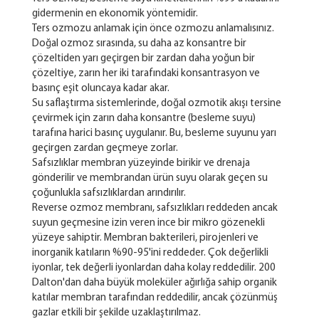
gidermenin en ekonomik yöntemidir.
Ters ozmozu anlamak için önce ozmozu anlamalısınız.
Doğal ozmoz sırasında, su daha az konsantre bir
çözeltiden yarı geçirgen bir zardan daha yoğun bir
çözeltiye, zarın her iki tarafındaki konsantrasyon ve
basınç eşit oluncaya kadar akar.
Su saflaştırma sistemlerinde, doğal ozmotik akışı tersine
çevirmek için zarın daha konsantre (besleme suyu)
tarafına harici basınç uygulanır. Bu, besleme suyunu yarı
geçirgen zardan geçmeye zorlar.
Safsızlıklar membran yüzeyinde birikir ve drenaja
gönderilir ve membrandan ürün suyu olarak geçen su
çoğunlukla safsızlıklardan arındırılır.
Reverse ozmoz membranı, safsızlıkları reddeden ancak
suyun geçmesine izin veren ince bir mikro gözenekli
yüzeye sahiptir. Membran bakterileri, pirojenleri ve
inorganik katıların %90-95'ini reddeder. Çok değerlikli
iyonlar, tek değerli iyonlardan daha kolay reddedilir. 200
Dalton'dan daha büyük moleküler ağırlığa sahip organik
katılar membran tarafından reddedilir, ancak çözünmüş
gazlar etkili bir şekilde uzaklaştırılmaz.