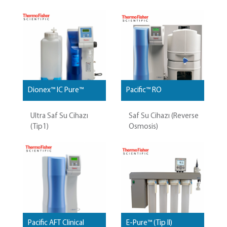
Dionex™ IC Pure™
Pacific™ RO
Ultra Saf Su Cihazı
Saf Su Cihazı (Reverse
(Tip1)
Osmosis)
Pacific AFT Clinical
E-Pure™ (Tip II)