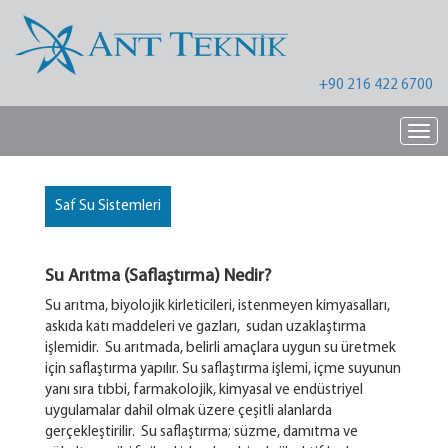
+90 216 422 6700
Nav
Saf Su Sistemleri
Su Arıtma (Saflaştırma) Nedir?
Su arıtma, biyolojik kirleticileri, istenmeyen kimyasalları,
askıda katı maddeleri ve gazları, sudan uzaklaştırma
işlemidir. Su arıtmada, belirli amaçlara uygun su üretmek
için saflaştırma yapılır. Su saflaştırma işlemi, içme suyunun
yanı sıra tıbbi, farmakolojik, kimyasal ve endüstriyel
uygulamalar dahil olmak üzere çeşitli alanlarda
gerçekleştirilir. Su saflaştırma; süzme, damıtma ve