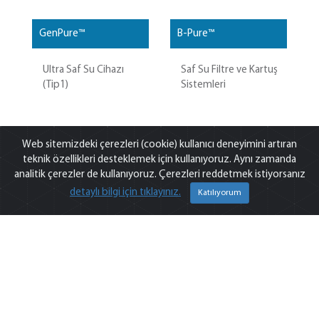
GenPure™
B-Pure™
Ultra Saf Su Cihazı
Saf Su Filtre ve Kartuş
(Tip1)
Sistemleri
Web sitemizdeki çerezleri (cookie) kullanıcı deneyimini artıran
teknik özellikleri desteklemek için kullanıyoruz. Aynı zamanda
analitik çerezler de kullanıyoruz. Çerezleri reddetmek istiyorsanız
detaylı bilgi için tıklayınız.
Katılıyorum
Reverse Osmosis Kombi
MaxiTower™ Systems
Saf Su Cihazı Kombi
Saf Su Cihazı (Reverse
(Reverse Osmosis)
Osmosis)