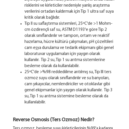
risklerini ve kirleticiler nedeniyle yanlış araştırma
verilerini ortadan kaldırmak için Tip 1 ultra saf suya
kritik olarak bağlıdır.
Tip II su saflaştırma sistemleri, 25ºC'de >1 Mohm-
cm özdirençli saf su, ASTM D1193'e göre Tip 2
olarak sınıflandırılır ve tampon, ortam ve reaktif
hazırlama, hücre kültürü çalışmaları, pH çözeltileri
cam eşya durulama ve tedarik ekipmanı gibi genel
laboratuvar uygulamaları için yaygın olarak
kullanılır. Tip 2 su, Tip 1 su arıtma sistemlerine
besleme olarak da kullanılabilir.
25ºC'de >%98 reddediilme arıtılmış su, Tip III ters
ozmoz suyu olarak sınıflandırılır ve su banyoları,
cam yıkayıcılar, nemlendiriciler ve otoklavlar gibi
genel ekipmanlar için yaygın olarak kullanılır. Tip 3
su, Tip 1 su arıtma sistemine besleme olarak da
kullanılabilir.
Reverse Osmosis (Ters Ozmoz) Nedir?
Ters ozmoz, besleme suyu kirleticilerinin %99'a kadarını