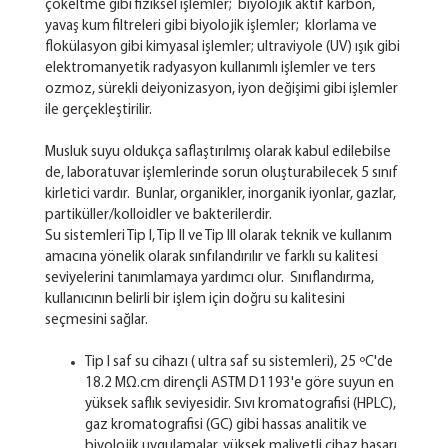
çökeltme gibi fiziksel işlemler; biyolojik aktif karbon,
yavaş kum filtreleri gibi biyolojik işlemler; klorlama ve
flokülasyon gibi kimyasal işlemler; ultraviyole (UV) ışık gibi
elektromanyetik radyasyon kullanımlı işlemler ve ters
ozmoz, sürekli deiyonizasyon, iyon değişimi gibi işlemler
ile gerçekleştirilir.
Musluk suyu oldukça saflaştırılmış olarak kabul edilebilse
de, laboratuvar işlemlerinde sorun oluşturabilecek 5 sınıf
kirletici vardır. Bunlar, organikler, inorganik iyonlar, gazlar,
partiküller/kolloidler ve bakterilerdir.
Su sistemleri Tip I, Tip II ve Tip III olarak teknik ve kullanım
amacına yönelik olarak sınfılandırılır ve farklı su kalitesi
seviyelerini tanımlamaya yardımcı olur. Sınıflandırma,
kullanıcının belirli bir işlem için doğru su kalitesini
seçmesini sağlar.
Tip I saf su cihazı ( ultra saf su sistemleri), 25 ºC'de
18.2 MΩ.cm dirençli ASTM D1193'e göre suyun en
yüksek saflık seviyesidir. Sıvı kromatografisi (HPLC),
gaz kromatografisi (GC) gibi hassas analitik ve
biyolojik uygulamalar, yüksek maliyetli cihaz hasarı