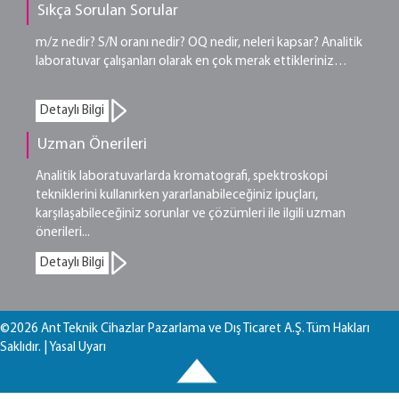
Sıkça Sorulan Sorular
m/z nedir? S/N oranı nedir? OQ nedir, neleri kapsar? Analitik
laboratuvar çalışanları olarak en çok merak ettikleriniz…
Detaylı Bilgi
Uzman Önerileri
Analitik laboratuvarlarda kromatografi, spektroskopi
tekniklerini kullanırken yararlanabileceğiniz ipuçları,
karşılaşabileceğiniz sorunlar ve çözümleri ile ilgili uzman
önerileri...
Detaylı Bilgi
©2026 Ant Teknik Cihazlar Pazarlama ve Dış Ticaret A.Ş. Tüm Hakları
Saklıdır. |
Yasal Uyarı