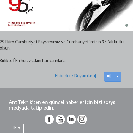
29 Ekim Cumhuriyet Bayramımız ve Cumhuriyet'imizin 95. Yılı kutlu
olsun.
Birlikte fikri hür, vicdanı hür yarınlara.
Haberler / Duyurular
Ant Teknik’ten en güncel haberler için bizi sosyal
medyada takip edin.
TR