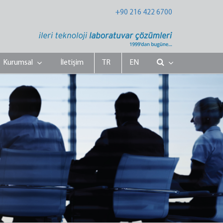
+90 216 422 6700
Kurumsal
İletişim
TR
EN