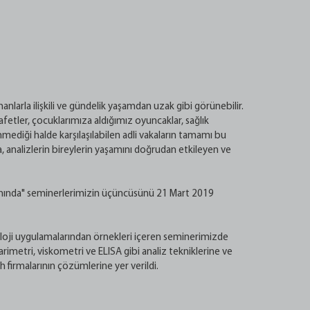
nlarla ilişkili ve gündelik yaşamdan uzak gibi görünebilir.
afetler, çocuklarımıza aldığımız oyuncaklar, sağlık
mediği halde karşılaşılabilen adli vakaların tamamı bu
, analizlerin bireylerin yaşamını doğrudan etkileyen ve
nında" seminerlerimizin üçüncüsünü 21 Mart 2019
ikoloji uygulamalarından örnekleri içeren seminerimizde
metri, viskometri ve ELISA gibi analiz tekniklerine ve
firmalarının çözümlerine yer verildi.