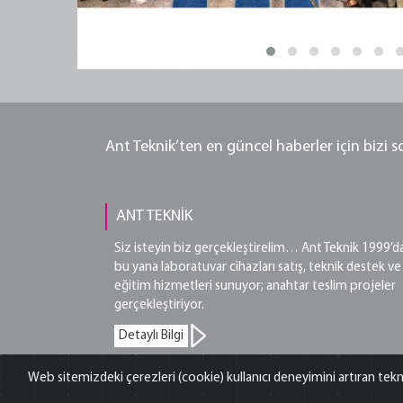
Ant Teknik’ten en güncel haberler için bizi 
ANT TEKNİK
Siz isteyin biz gerçekleştirelim… Ant Teknik 1999’d
bu yana laboratuvar cihazları satış, teknik destek ve
eğitim hizmetleri sunuyor; anahtar teslim projeler
gerçekleştiriyor.
Detaylı Bilgi
Web sitemizdeki çerezleri (cookie) kullanıcı deneyimini artıran tekn
©2026 Ant Teknik Cihazlar Pazarlama ve Dış Ticaret A.Ş. Tüm 