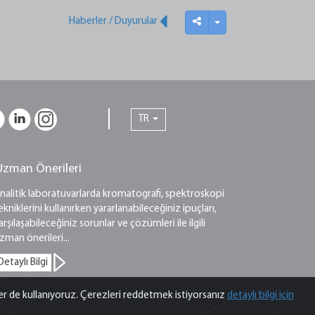
Haberler / Duyurular
TR
Uzman Önerileri
nalitik laboratuvarlarda kromatografi, spektroskopi
ekniklerini kullanırken yararlanabileceğiniz ipuçları,
arşılaşabileceğiniz sorunlar ve çözümleri ile ilgili
zman önerileri...
Detaylı Bilgi
ler de kullanıyoruz. Çerezleri reddetmek istiyorsanız
detaylı bilgi için