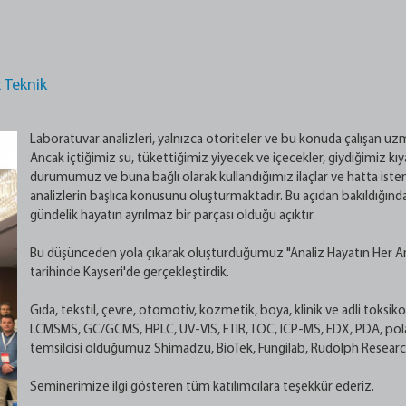
 Teknik
Laboratuvar analizleri, yalnızca otoriteler ve bu konuda çalışan uzma
Ancak içtiğimiz su, tükettiğimiz yiyecek ve içecekler, giydiğimiz kıy
durumumuz ve buna bağlı olarak kullandığımız ilaçlar ve hatta isten
analizlerin başlıca konusunu oluşturmaktadır. Bu açıdan bakıldığında
gündelik hayatın ayrılmaz bir parçası olduğu açıktır.
Bu düşünceden yola çıkarak oluşturduğumuz "Analiz Hayatın Her A
tarihinde Kayseri'de gerçekleştirdik.
Gıda, tekstil, çevre, otomotiv, kozmetik, boya, klinik ve adli toks
LCMSMS, GC/GCMS, HPLC, UV-VIS, FTIR, TOC, ICP-MS, EDX, PDA, polari
temsilcisi olduğumuz Shimadzu, BioTek, Fungilab, Rudolph Research 
Seminerimize ilgi gösteren tüm katılımcılara teşekkür ederiz.