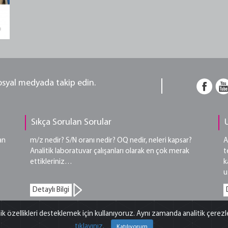
sosyal medyada takip edin.
Sıkça Sorulan Sorular
an
m/z nedir? S/N oranı nedir? OQ nedir, neleri kapsar?
A
Analitik laboratuvar çalışanları olarak en çok merak
t
ettikleriniz…
k
u
Detaylı Bilgi
ik özellikleri desteklemek için kullanıyoruz. Aynı zamanda analitik çerez
tıklayınız.
Hakları Saklıdır. |
Yasal Uyarı
Katılıyorum