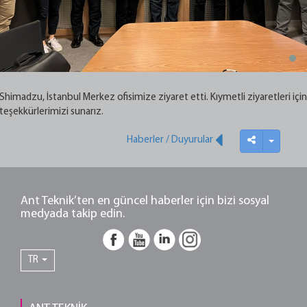
Shimadzu, İstanbul Merkez ofisimize ziyaret etti. Kıymetli ziyaretleri için
teşekkürlerimizi sunarız.
Haberler / Duyurular
Ant Teknik’ten en güncel haberler için bizi sosyal
medyada takip edin.
TR