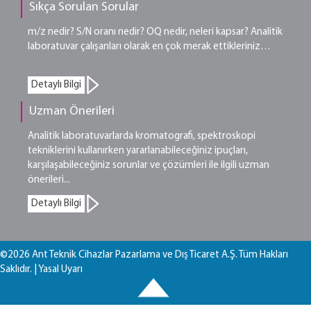
Sıkça Sorulan Sorular
m/z nedir? S/N oranı nedir? OQ nedir, neleri kapsar? Analitik
laboratuvar çalışanları olarak en çok merak ettikleriniz…
Detaylı Bilgi
Uzman Önerileri
Analitik laboratuvarlarda kromatografi, spektroskopi
tekniklerini kullanırken yararlanabileceğiniz ipuçları,
karşılaşabileceğiniz sorunlar ve çözümleri ile ilgili uzman
önerileri...
Detaylı Bilgi
©2026 Ant Teknik Cihazlar Pazarlama ve Dış Ticaret A.Ş. Tüm Hakları
Saklıdır. |
Yasal Uyarı