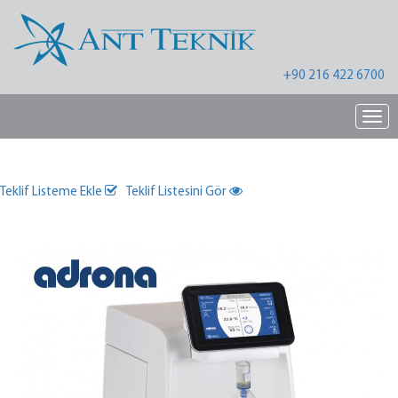
+90 216 422 6700
Nav
Teklif Listeme Ekle
Teklif Listesini Gör