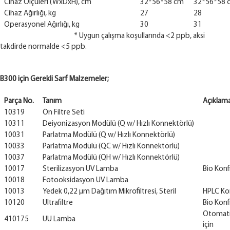
Cihaz Ölçüleri (WxDxH), cm
32*56*58 cm
32*56*58 
Cihaz Ağırlığı, kg
27
28
Operasyonel Ağırlığı, kg
30
31
* Uygun çalışma koşullarında <2 ppb, aksi
takdirde normalde <5 ppb.
B300 için Gerekli Sarf Malzemeler;
Parça No.
Tanım
Açıklam
10319
Ön Filtre Seti
10311
Deiyonizasyon Modülü (Q w/ Hızlı Konnektörlü)
10031
Parlatma Modülü (Q w/ Hızlı Konnektörlü)
10033
Parlatma Modülü (QC w/ Hızlı Konnektörlü)
10037
Parlatma Modülü (QH w/ Hızlı Konnektörlü)
10017
Sterilizasyon UV Lamba
Bio Konf
10018
Fotooksidasyon UV Lamba
10013
Yedek 0,22 µm Dağıtım Mikrofiltresi, Steril
HPLC Kon
10120
Ultrafiltre
Bio Konf
Otomati
410175
UU Lamba
için