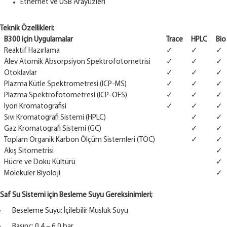
Ethernet ve USB Arayüzleri
Teknik Özellikleri:
B300 için Uygulamalar
Trace
HPLC
Bio
Reaktif Hazırlama
✓
✓
✓
Alev Atomik Absorpsiyon Spektrofotometrisi
✓
✓
✓
Otoklavlar
✓
✓
✓
Plazma Kütle Spektrometresi (ICP-MS)
✓
✓
✓
Plazma Spektrofotometresi (ICP-OES)
✓
✓
✓
İyon Kromatografisi
✓
✓
✓
Sıvı Kromatografi Sistemi (HPLC)
✓
✓
Gaz Kromatografi Sistemi (GC)
✓
✓
Toplam Organik Karbon Ölçüm Sistemleri (TOC)
✓
✓
Akış Sitometrisi
✓
Hücre ve Doku Kültürü
✓
Moleküler Biyoloji
✓
Saf Su Sistemi için Besleme Suyu Gereksinimleri;
· Beseleme Suyu: İçilebilir Musluk Suyu
· Basınç: 0,4 – 6,0 bar