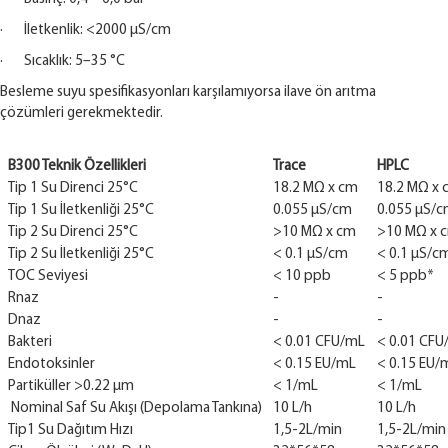
· İletkenlik: <2000 μS/cm
· Sıcaklık: 5–35 °C
Besleme suyu spesifikasyonları karşılamıyorsa ilave ön arıtma
çözümleri gerekmektedir.
B300 Teknik Özellikleri
Trace
HPLC
Tip 1 Su Direnci 25°C
18.2 MΩ x cm
18.2 MΩ x 
Tip 1 Su İletkenliği 25°C
0.055 μS/cm
0.055 μS/
Tip 2 Su Direnci 25°C
>10 MΩ x cm
>10 MΩ x 
Tip 2 Su İletkenliği 25°C
< 0.1 μS/cm
< 0.1 μS/c
TOC Seviyesi
< 10 ppb
< 5 ppb*
Rnaz
-
-
Dnaz
-
-
Bakteri
< 0.01 CFU/mL
< 0.01 CFU
Endotoksinler
< 0.15 EU/mL
< 0.15 EU/
Partiküller >0.22 μm
< 1/mL
< 1/mL
Nominal Saf Su Akışı (Depolama Tankına)
10 L/h
10 L/h
Tip1 Su Dağıtım Hızı
1,5-2L/min
1,5-2L/min