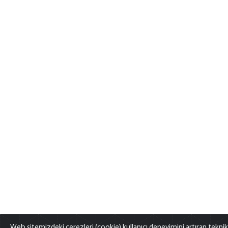
Web sitemizdeki çerezleri (cookie) kullanıcı deneyimini artıran teknik