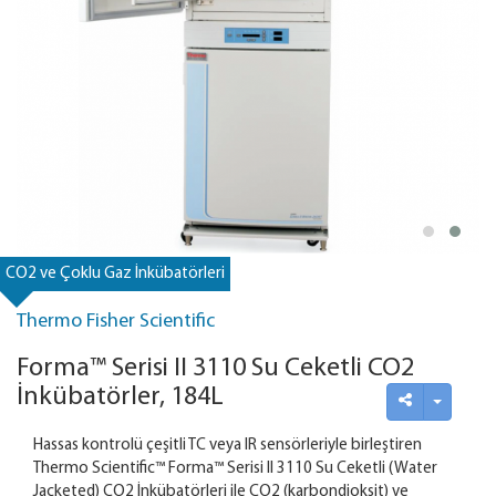
CO2 ve Çoklu Gaz İnkübatörleri
Thermo Fisher Scientific
Forma™ Serisi II 3110 Su Ceketli CO2
İnkübatörler, 184L
Hassas kontrolü çeşitli TC veya IR sensörleriyle birleştiren
Thermo Scientific™ Forma™ Serisi II 3110 Su Ceketli (Water
Jacketed) CO2 İnkübatörleri ile CO2 (karbondioksit) ve