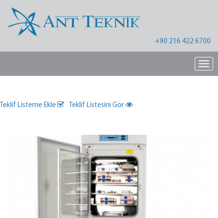
+90 216 422 6700
Nav
Teklif Listeme Ekle
Teklif Listesini Gör