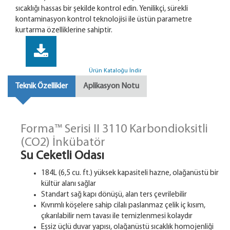
sıcaklığı hassas bir şekilde kontrol edin. Yenilikçi, sürekli
kontaminasyon kontrol teknolojisi ile üstün parametre
kurtarma özelliklerine sahiptir.
Ürün Kataloğu İndir
Teknik Özellikler
Aplikasyon Notu
Forma™ Serisi II 3110 Karbondioksitli
(CO2) İnkübatör
Su Ceketli Odası
184L (6,5 cu. ft.) yüksek kapasiteli hazne, olağanüstü bir
kültür alanı sağlar
Standart sağ kapı dönüşü, alan ters çevrilebilir
Kıvrımlı köşelere sahip cilalı paslanmaz çelik iç kısım,
çıkarılabilir nem tavası ile temizlenmesi kolaydır
Eşsiz üçlü duvar yapısı, olağanüstü sıcaklık homojenliği