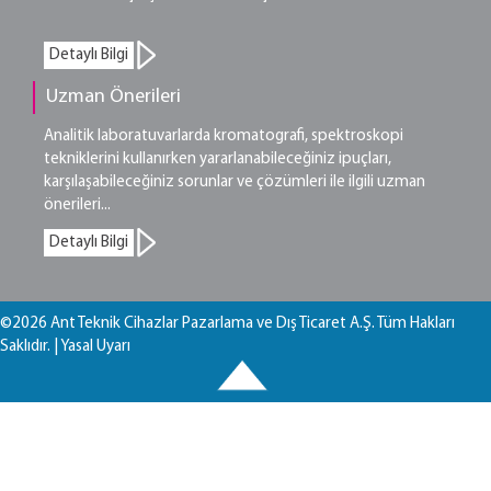
Detaylı Bilgi
Uzman Önerileri
Analitik laboratuvarlarda kromatografi, spektroskopi
tekniklerini kullanırken yararlanabileceğiniz ipuçları,
karşılaşabileceğiniz sorunlar ve çözümleri ile ilgili uzman
önerileri...
Detaylı Bilgi
©2026 Ant Teknik Cihazlar Pazarlama ve Dış Ticaret A.Ş. Tüm Hakları
Saklıdır. |
Yasal Uyarı