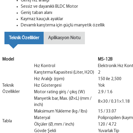
Geniş hız aralığı
Sessiz ve dayanıklı BLDC Motor
Geniş taban alanı
Kaymaz kauçuk ayaklar
Devamlı karıştırma için güçlü manyetik özellik
Teknik Özellikler
Aplikasyon Notu
Model
MS-12B
Hız Kontrol
Elektronik Hız Kon
Karıştırma Kapasitesi (Liter, H2O)
2
Hız Aralığı (rpm)
150 ile 2,500
Teknik
Hız Göstergesi
Yok
Özellikler
Motor rating giriş / çıkış (W)
2.9 / 1.6
Manyetik bar, Max. (Ø×L) (mm /
8×30 / 0.31×1.18
inch)
Maksimum Yükleme (kg / lbs)
15 / 33.07
Materyal
Polipropilen (kayma
Tabla
Ölçüler (Ø, mm / inch)
120 / 4.72
Gövde Şekli
Yuvarlak Tip