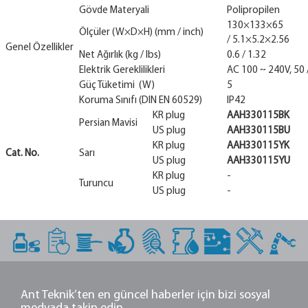
Gövde Materyali
Polipropilen
130×133×65
Ölçüler (W×D×H) (mm / inch)
/ 5.1×5.2×2.56
Genel Özellikler
Net Ağırlık (kg / lbs)
0.6 / 1.32
Elektrik Gereklilikleri
AC 100 ~ 240V, 50 
Güç Tüketimi (W)
5
Koruma Sınıfı (DIN EN 60529)
IP42
KR plug
AAH330115BK
Persian Mavisi
US plug
AAH330115BU
KR plug
AAH330115YK
Cat. No.
Sarı
US plug
AAH330115YU
KR plug
-
Turuncu
US plug
-
Ant Teknik’ten en güncel haberler için bizi sosyal