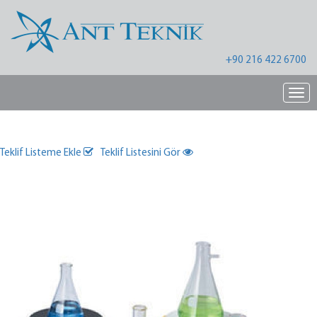
+90 216 422 6700
Nav
Teklif Listeme Ekle
Teklif Listesini Gör