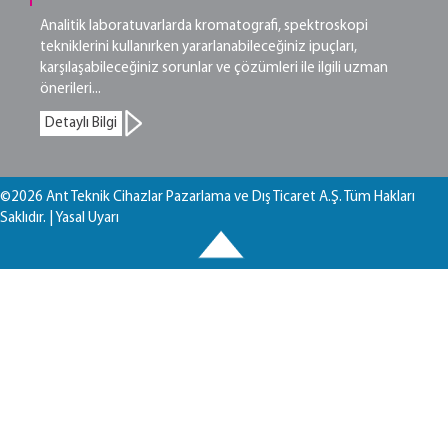
Analitik laboratuvarlarda kromatografi, spektroskopi
tekniklerini kullanırken yararlanabileceğiniz ipuçları,
karşılaşabileceğiniz sorunlar ve çözümleri ile ilgili uzman
önerileri...
Detaylı Bilgi
©2026 Ant Teknik Cihazlar Pazarlama ve Dış Ticaret A.Ş. Tüm Hakları
Saklıdır. |
Yasal Uyarı