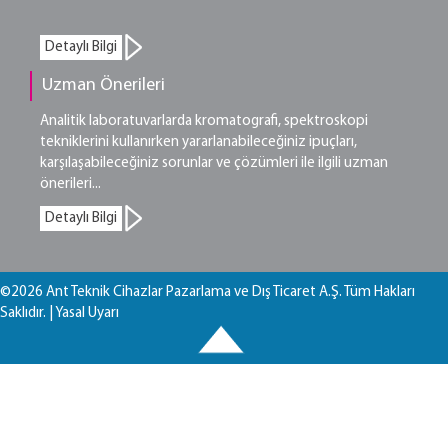
Detaylı Bilgi
Uzman Önerileri
Analitik laboratuvarlarda kromatografi, spektroskopi
tekniklerini kullanırken yararlanabileceğiniz ipuçları,
karşılaşabileceğiniz sorunlar ve çözümleri ile ilgili uzman
önerileri...
Detaylı Bilgi
©2026 Ant Teknik Cihazlar Pazarlama ve Dış Ticaret A.Ş. Tüm Hakları
Saklıdır. |
Yasal Uyarı