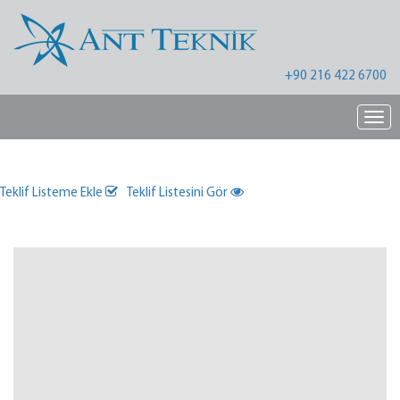
+90 216 422 6700
Nav
Teklif Listeme Ekle
Teklif Listesini Gör