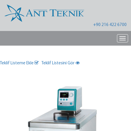
+90 216 422 6700
Nav
Teklif Listeme Ekle
Teklif Listesini Gör