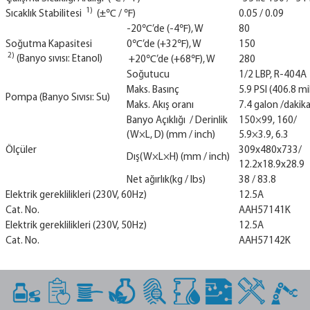
1)
Sıcaklık Stabilitesi
(±℃ / ℉)
0.05 / 0.09
-20℃’de (-4℉), W
80
Soğutma Kapasitesi
0℃’de (+32℉), W
150
2)
(Banyo sıvısı: Etanol)
+20℃’de (+68℉), W
280
Soğutucu
1/2 LBP, R-404A
Maks. Basınç
5.9 PSI (406.8 mil
Pompa (Banyo Sıvısı: Su)
Maks. Akış oranı
7.4 galon /dakika 
Banyo Açıklığı / Derinlik
150×99, 160/
(W×L, D) (mm / inch)
5.9×3.9, 6.3
Ölçüler
309x480x733/
Dış(W×L×H) (mm / inch)
12.2x18.9x28.9
Net ağırlık(kg / lbs)
38 / 83.8
Elektrik gereklilikleri (230V, 60Hz)
12.5A
Cat. No.
AAH57141K
Elektrik gereklilikleri (230V, 50Hz)
12.5A
Cat. No.
AAH57142K