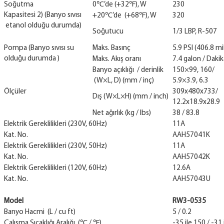
Soğutma
0℃’de (+32℉), W
230
Kapasitesi 2) (Banyo sıvısı
+20℃’de (+68℉), W
320
etanol olduğu durumda)
Soğutucu
1/3 LBP, R-507
Pompa (Banyo sıvısı su
Maks. Basınç
5.9 PSI (406.8 mil
olduğu durumda )
Maks. Akış oranı
7.4 galon / Dakika
Banyo açıklığı / derinlik
150×99, 160/
(W×L, D) (mm / inç)
5.9×3.9, 6.3
Ölçüler
309x480x733/
Dış (W×L×H) (mm / inch)
12.2x18.9x28.9
Net ağırlık (kg / lbs)
38 / 83.8
Elektrik Gereklilikleri (230V, 60Hz)
11A
Kat. No.
AAH57041K
Elektrik Gereklilikleri (230V, 50Hz)
11A
Kat. No.
AAH57042K
Elektrik Gereklilikleri (120V, 60Hz)
12.6A
Kat. No.
AAH57043U
Model
RW3-0535
Banyo Hacmi (L / cu ft)
5 / 0.2
Çalışma Sıcaklığı Aralığı (℃ / ℉)
-35 ile 150 / -31 