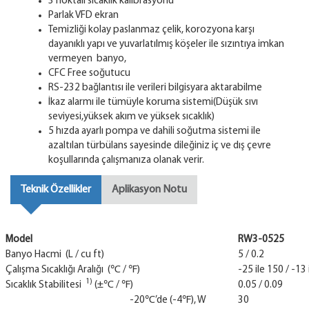
3 noktalı sıcaklık kalibrasyonu
Parlak VFD ekran
Temizliği kolay paslanmaz çelik, korozyona karşı
dayanıklı yapı ve yuvarlatılmış köşeler ile sızıntıya imkan
vermeyen banyo,
CFC Free soğutucu
RS-232 bağlantısı ile verileri bilgisyara aktarabilme
İkaz alarmı ile tümüyle koruma sistemi(Düşük sıvı
seviyesi,yüksek akım ve yüksek sıcaklık)
5 hızda ayarlı pompa ve dahili soğutma sistemi ile
azaltılan türbülans sayesinde dileğiniz iç ve dış çevre
koşullarında çalışmanıza olanak verir.
Teknik Özellikler
Aplikasyon Notu
Model
RW3-0525
Banyo Hacmi (L / cu ft)
5 / 0.2
Çalışma Sıcaklığı Aralığı (℃ / ℉)
-25 ile 150 / -13 
1)
Sıcaklık Stabilitesi
(±℃ / ℉)
0.05 / 0.09
-20℃’de (-4℉), W
30