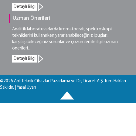
Detaylı Bilgi
Uzman Önerileri
Analitik laboratuvarlarda kromatografi, spektroskopi
tekniklerini kullanırken yararlanabileceğiniz ipuçları,
karşılaşabileceğiniz sorunlar ve çözümleri ile ilgili uzman
önerileri...
Detaylı Bilgi
©2026 Ant Teknik Cihazlar Pazarlama ve Dış Ticaret A.Ş. Tüm Hakları
Saklıdır. |
Yasal Uyarı