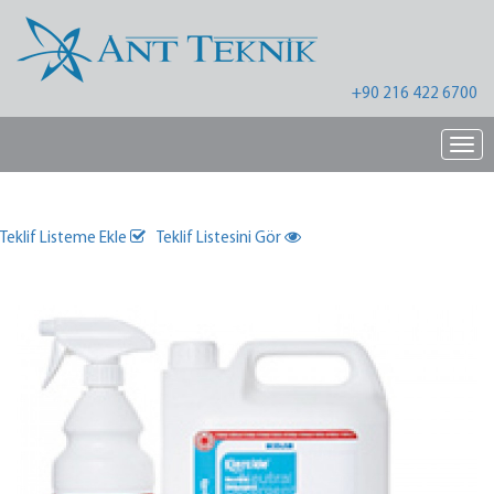
+90 216 422 6700
Nav
Teklif Listeme Ekle
Teklif Listesini Gör