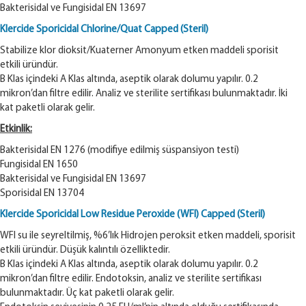
Bakterisidal ve Fungisidal EN 13697
Klercide Sporicidal Chlorine/Quat Capped (Steril)
Stabilize klor dioksit/Kuaterner Amonyum etken maddeli sporisit
etkili üründür.
B Klas içindeki A Klas altında, aseptik olarak dolumu yapılır. 0.2
mikron’dan filtre edilir. Analiz ve sterilite sertifikası bulunmaktadır. İki
kat paketli olarak gelir.
Etkinlik:
Bakterisidal EN 1276 (modifiye edilmiş süspansiyon testi)
Fungisidal EN 1650
Bakterisidal ve Fungisidal EN 13697
Sporisidal EN 13704
Klercide Sporicidal Low Residue Peroxide (WFI) Capped (Steril)
WFI su ile seyreltilmiş, %6’lık Hidrojen peroksit etken maddeli, sporisit
etkili üründür. Düşük kalıntılı özelliktedir.
B Klas içindeki A Klas altında, aseptik olarak dolumu yapılır. 0.2
mikron’dan filtre edilir. Endotoksin, analiz ve sterilite sertifikası
bulunmaktadır. Üç kat paketli olarak gelir.