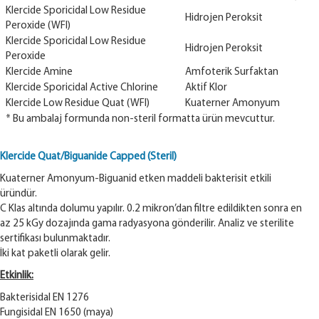
Klercide Sporicidal Low Residue
Hidrojen Peroksit
Peroxide (WFI)
Klercide Sporicidal Low Residue
Hidrojen Peroksit
Peroxide
Klercide Amine
Amfoterik Surfaktan
Klercide Sporicidal Active Chlorine
Aktif Klor
Klercide Low Residue Quat (WFI)
Kuaterner Amonyum
* Bu ambalaj formunda non-steril formatta ürün mevcuttur.
Klercide Quat/Biguanide Capped (Steril)
Kuaterner Amonyum-Biguanid etken maddeli bakterisit etkili
üründür.
C Klas altında dolumu yapılır. 0.2 mikron’dan filtre edildikten sonra en
az 25 kGy dozajında gama radyasyona gönderilir. Analiz ve sterilite
sertifikası bulunmaktadır.
İki kat paketli olarak gelir.
Etkinlik:
Bakterisidal EN 1276
Fungisidal EN 1650 (maya)