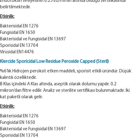
Endotoksin seviyesinin 0.25 EU/ml’nin altında olduğu sertifikasında
belirtilmektedir.
Etkinlik:
Bakterisidal EN 1276
Fungisidal EN 1650
Bakterisidal ve Fungisidal EN 13697
Sporisidal EN 13704
Virüsidal EN14476
Klercide Sporicidal Low Residue Peroxide Capped (Steril)
%6’lık Hidrojen peroksit etken maddeli, sporisit etkili üründür. Düşük
kalıntılı özelliktedir.
B Klas içindeki A Klas altında, aseptik olarak dolumu yapılır. 0.2
mikron’dan filtre edilir. Analiz ve sterilite sertifikası bulunmaktadır. İki
kat paketli olarak gelir.
Etkinlik:
Bakterisidal EN 1276
Fungisidal EN 1650
Bakterisidal ve Fungisidal EN 13697
Sporisidal EN 13704