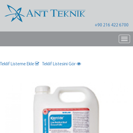
+90 216 422 6700
Nav
Teklif Listeme Ekle
Teklif Listesini Gör