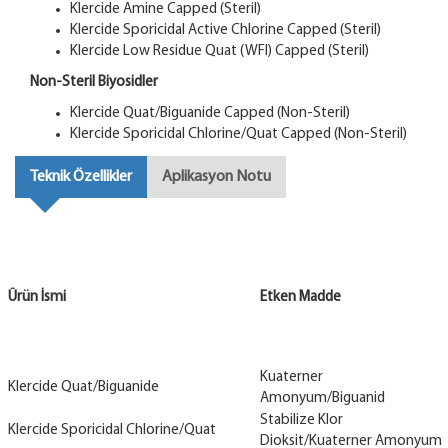
Klercide Amine Capped (Steril)
Klercide Sporicidal Active Chlorine Capped (Steril)
Klercide Low Residue Quat (WFI) Capped (Steril)
Non-Steril Biyosidler
Klercide Quat/Biguanide Capped (Non-Steril)
Klercide Sporicidal Chlorine/Quat Capped (Non-Steril)
Teknik Özellikler
Aplikasyon Notu
Ürün İsmi
Etken Madde
Kuaterner
Klercide Quat/Biguanide
Amonyum/Biguanid
Stabilize Klor
Klercide Sporicidal Chlorine/Quat
Dioksit/Kuaterner Amonyum