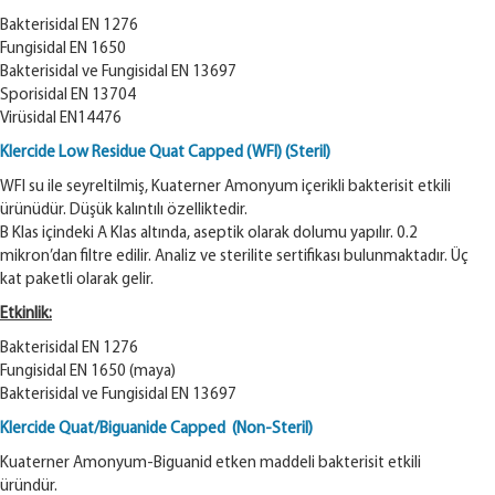
Bakterisidal EN 1276
Fungisidal EN 1650
Bakterisidal ve Fungisidal EN 13697
Sporisidal EN 13704
Virüsidal EN14476
Klercide Low Residue Quat Capped (WFI) (Steril)
WFI su ile seyreltilmiş, Kuaterner Amonyum içerikli bakterisit etkili
ürünüdür. Düşük kalıntılı özelliktedir.
B Klas içindeki A Klas altında, aseptik olarak dolumu yapılır. 0.2
mikron’dan filtre edilir. Analiz ve sterilite sertifikası bulunmaktadır. Üç
kat paketli olarak gelir.
Etkinlik:
Bakterisidal EN 1276
Fungisidal EN 1650 (maya)
Bakterisidal ve Fungisidal EN 13697
Klercide Quat/Biguanide Capped (Non-Steril)
Kuaterner Amonyum-Biguanid etken maddeli bakterisit etkili
üründür.