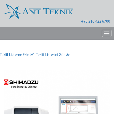
+90 216 422 6700
Nav
Teklif Listeme Ekle
Teklif Listesini Gör