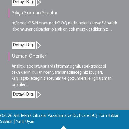
Detaylı Bilgi
Sıkça Sorulan Sorular
m/z nedir? S/N oranı nedir? OQ nedir, neleri kapsar? Analitik
laboratuvar çalışanları olarak en çok merak ettikleriniz…
Detaylı Bilgi
Uzman Önerileri
Analitik laboratuvarlarda kromatografi, spektroskopi
tekniklerini kullanırken yararlanabileceğiniz ipuçları,
karşılaşabileceğiniz sorunlar ve çözümleri ile ilgili uzman
önerileri...
Detaylı Bilgi
©2026 Ant Teknik Cihazlar Pazarlama ve Dış Ticaret A.Ş. Tüm Hakları
Saklıdır. |
Yasal Uyarı