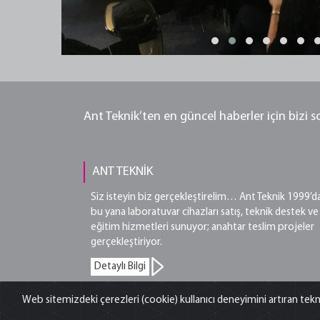
Ant Teknik’ten en güncel haberler için bizi 
ANT TEKNİK
Siz isteyin biz gerçekleştirelim… Ant Teknik 1999’d
bu yana laboratuvar cihazları satış, teknik destek ve
eğitim hizmetleri sunuyor; anahtar teslim projeler
gerçekleştiriyor.
Detaylı Bilgi
Web sitemizdeki çerezleri (cookie) kullanıcı deneyimini artıran tekn
©2026 Ant Teknik Cihazlar Pazarlama ve Dış Ticaret A.Ş. Tüm 