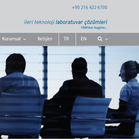
+90 216 422 6700
Kurumsal
İletişim
TR
EN