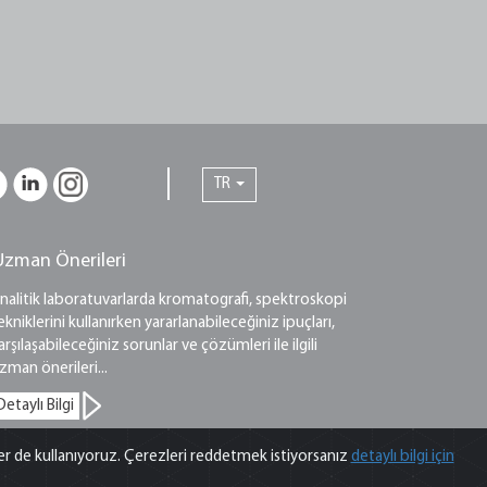
TR
Uzman Önerileri
nalitik laboratuvarlarda kromatografi, spektroskopi
ekniklerini kullanırken yararlanabileceğiniz ipuçları,
arşılaşabileceğiniz sorunlar ve çözümleri ile ilgili
zman önerileri...
Detaylı Bilgi
ler de kullanıyoruz. Çerezleri reddetmek istiyorsanız
detaylı bilgi için