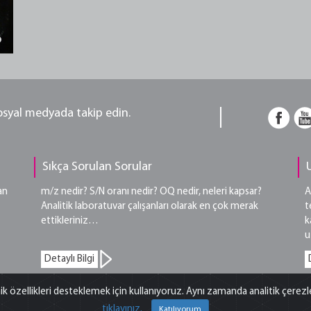
sosyal medyada takip edin.
Sıkça Sorulan Sorular
an
m/z nedir? S/N oranı nedir? OQ nedir, neleri kapsar?
A
Analitik laboratuvar çalışanları olarak en çok merak
t
ettikleriniz…
k
u
Detaylı Bilgi
ik özellikleri desteklemek için kullanıyoruz. Aynı zamanda analitik çerez
tıklayınız.
Hakları Saklıdır. |
Yasal Uyarı
Katılıyorum