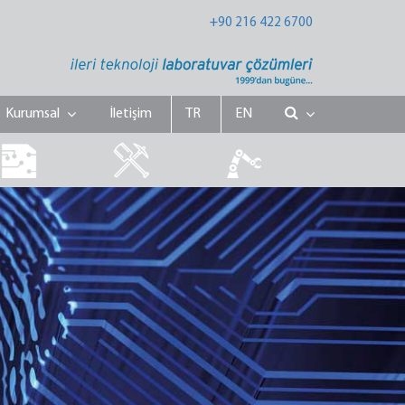
+90 216 422 6700
Kurumsal
İletişim
TR
EN