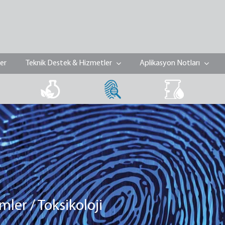
ler
Teknik Destek & Hizmetler
Aplikasyon Notları
imler / Toksikoloji