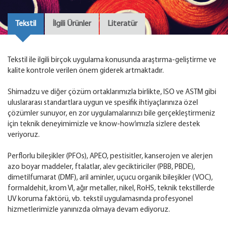
Tekstil
İlgili Ürünler
Literatür
Tekstil ile ilgili birçok uygulama konusunda araştırma-geliştirme ve
kalite kontrole verilen önem giderek artmaktadır.
Shimadzu ve diğer çözüm ortaklarımızla birlikte, ISO ve ASTM gibi
uluslararası standartlara uygun ve spesifik ihtiyaçlarınıza özel
çözümler sunuyor, en zor uygulamalarınızı bile gerçekleştirmeniz
için teknik deneyimimizle ve know-how’ımızla sizlere destek
veriyoruz.
Perflorlu bileşikler (PFOs), APEO, pestisitler, kanserojen ve alerjen
azo boyar maddeler, ftalatlar, alev geciktiriciler (PBB, PBDE),
dimetilfumarat (DMF), aril aminler, uçucu organik bileşikler (VOC),
formaldehit, krom VI, ağır metaller, nikel, RoHS, teknik tekstillerde
UV koruma faktörü, vb. tekstil uygulamasında profesyonel
hizmetlerimizle yanınızda olmaya devam ediyoruz.