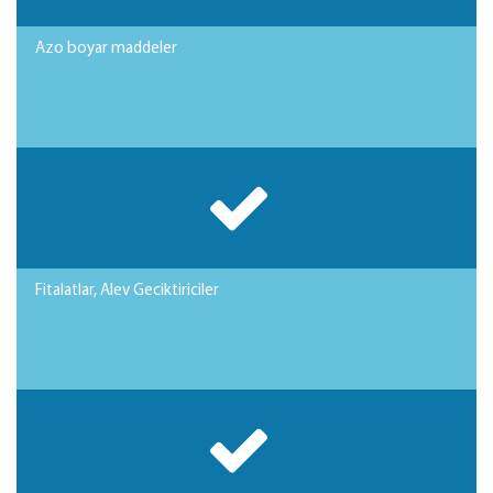
Azo boyar maddeler
Fitalatlar, Alev Geciktiriciler