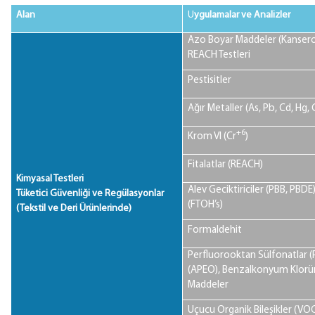
Alan
U
ygulamalar ve Analizler
Azo Boyar Maddeler (Kanseroj
REACH Testleri
Pestisitler
Ağır Metaller (As, Pb, Cd, Hg, C
+6
Krom VI (Cr
)
Fitalatlar (REACH)
Kimyasal Testleri
Alev Geciktiriciler (PBB, PBD
Tüketici Güvenliği ve Regülasyonlar
(FTOH’s)
(Tekstil ve Deri Ürünlerinde)
Formaldehit
Perfluorooktan Sülfonatlar (PF
(APEO), Benzalkonyum Klorürl
Maddeler
Uçucu Organik Bileşikler (VO