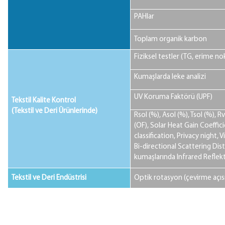
PAHlar
Toplam organik karbon
Fiziksel testler (TG, erime nok
Kumaşlarda leke analizi
UV Koruma Faktörü (UPF)
Tekstil Kalite Kontrol
(Tekstil ve Deri Ürünlerinde)
Rsol (%), Asol (%), Tsol (%), R
(OF), Solar Heat Gain Coeffi
classification, Privacy night, 
Bi-directional Scattering Dis
kumaşlarında Infrared Reflek
Tekstil ve Deri Endüstrisi
Optik rotasyon (çevirme açıs