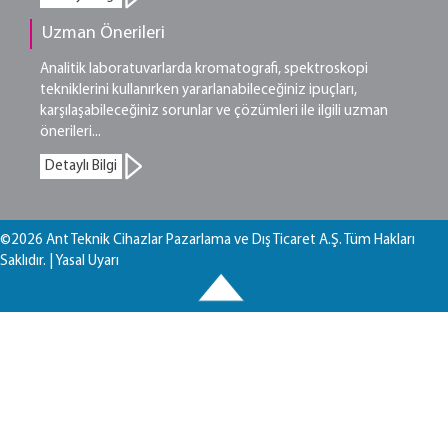
Uzman Önerileri
Analitik laboratuvarlarda kromatografi, spektroskopi
tekniklerini kullanırken yararlanabileceğiniz ipuçları,
karşılaşabileceğiniz sorunlar ve çözümleri ile ilgili uzman
önerileri...
Detaylı Bilgi
©2026 Ant Teknik Cihazlar Pazarlama ve Dış Ticaret A.Ş. Tüm Hakları
Saklıdır. |
Yasal Uyarı