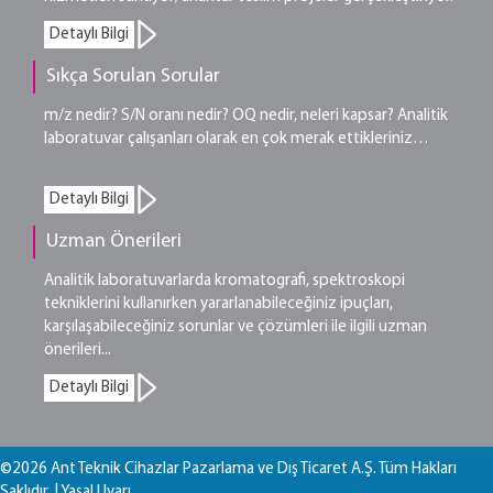
Detaylı Bilgi
Sıkça Sorulan Sorular
m/z nedir? S/N oranı nedir? OQ nedir, neleri kapsar? Analitik
laboratuvar çalışanları olarak en çok merak ettikleriniz…
Detaylı Bilgi
Uzman Önerileri
Analitik laboratuvarlarda kromatografi, spektroskopi
tekniklerini kullanırken yararlanabileceğiniz ipuçları,
karşılaşabileceğiniz sorunlar ve çözümleri ile ilgili uzman
önerileri...
Detaylı Bilgi
©2026 Ant Teknik Cihazlar Pazarlama ve Dış Ticaret A.Ş. Tüm Hakları
Saklıdır. |
Yasal Uyarı