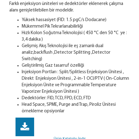
Farklı enjeksiyon üniteleri ve dedektörler eklenerek çalışma
alanı genişletilebilen bir modeldir.
Yüksek hassasiyet (FID: 1.5 pgC/s Dodacane)
Mükemmel Pik Tekrarlanabilirliği
Hızlı Kolon Soğutma Teknolojisi ( 450 °C den 50 °C ye :
3,4 dakika )
Gelişmiş Akış Teknolojisi ile eş zamanlı dual
analiz,backflush ,Detector Splitting ,Detector
Switching)
Geliştirilmiş Gaz tasarruf özelliği
Injeksiyon Portları : Split/Splitless Enjeksiyon Ünitesi ,
Direkt Enjeksiyon Ünitesi , 2-in-1 OCI/PTV ( On-Column
Enjeksiyon Ünite ve Programmable Temperature
Vaporizer Enjeksiyon Ünitesi )
Dedektörler: FID, TCD, FPD, ECD, FTD
Head Space, SPME, Purge and Trap, Piroliz Ünitesi
örnekleme opsiyonlar
Ürün Kataloğu İndir