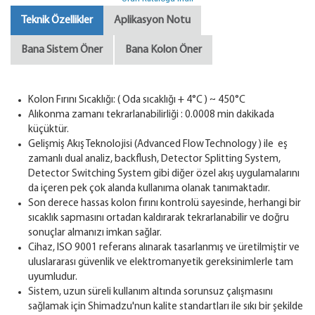
Teknik Özellikler
Aplikasyon Notu
Bana Sistem Öner
Bana Kolon Öner
Kolon Fırını Sıcaklığı: ( Oda sıcaklığı + 4°C ) ~ 450°C
Alıkonma zamanı tekrarlanabilirliği : 0.0008 min dakikada
küçüktür.
Gelişmiş Akış Teknolojisi (Advanced Flow Technology ) ile eş
zamanlı dual analiz, backflush, Detector Splitting System,
Detector Switching System gibi diğer özel akış uygulamalarını
da içeren pek çok alanda kullanıma olanak tanımaktadır.
Son derece hassas kolon fırını kontrolü sayesinde, herhangi bir
sıcaklık sapmasını ortadan kaldırarak tekrarlanabilir ve doğru
sonuçlar almanızı imkan sağlar.
Cihaz, ISO 9001 referans alınarak tasarlanmış ve üretilmiştir ve
uluslararası güvenlik ve elektromanyetik gereksinimlerle tam
uyumludur.
Sistem, uzun süreli kullanım altında sorunsuz çalışmasını
sağlamak için Shimadzu'nun kalite standartları ile sıkı bir şekilde