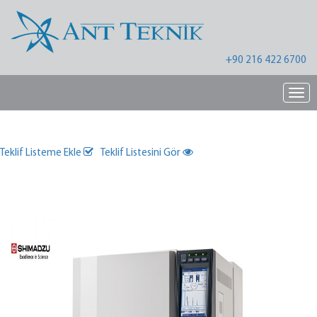
+90 216 422 6700
Nav
Teklif Listeme Ekle
Teklif Listesini Gör