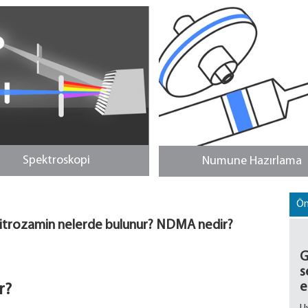
Spektroskopi
Numune Hazırlama
Ön
Nitrozamin nelerde bulunur? NDMA nedir?
G
s
e
r?