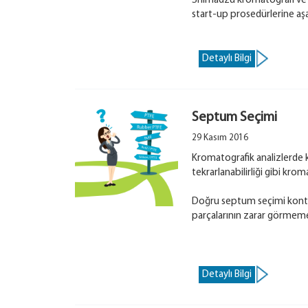
Shimadzu kromatografi ve 
start-up prosedürlerine aşağı
Detaylı Bilgi
Septum Seçimi
29 Kasım 2016
Kromatografik analizlerde ku
tekrarlanabilirliği gibi kr
Doğru septum seçimi konta
parçalarının zarar görmeme
Detaylı Bilgi