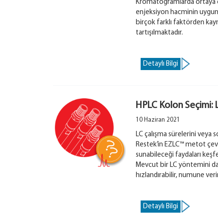
Kromatogramlarda ortaya çı
enjeksiyon hacminin uygun 
birçok farklı faktörden kayn
tartışılmaktadır.
Detaylı Bilgi
HPLC Kolon Seçimi: 
10 Haziran 2021
LC çalışma sürelerini veya 
Restek’in EZLC™ metot çeviri
sunabileceği faydaları keşf
Mevcut bir LC yöntemini da
hızlandırabilir, numune verim
Detaylı Bilgi