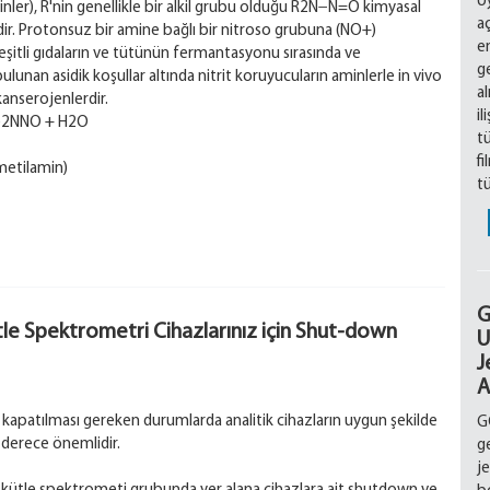
U
ler), R'nin genellikle bir alkil grubu olduğu R2N−N=O kimyasal
a
idir. Protonsuz bir amine bağlı bir nitroso grubuna (NO+)
en
çeşitli gıdaların ve tütünün fermantasyonu sırasında ve
ge
lunan asidik koşullar altında nitrit koruyucuların aminlerle in vivo
al
anserojenlerdir.
il
)2NNO + H2O
tü
fi
metilamin)
tü
G
le Spektrometri Cihazlarınız için Shut-down
U
J
A
 kapatılması gereken durumlarda analitik cihazların uygun şekilde
G
 derece önemlidir.
ge
je