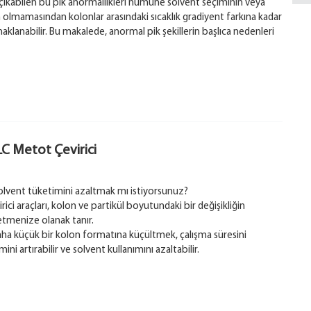
kabilen bu pik anormallikleri numune solvent seçiminin veya
olmamasından kolonlar arasındaki sıcaklık gradiyent farkına kadar
aklanabilir. Bu makalede, anormal pik şekillerin başlıca nedenleri
LC Metot Çevirici
solvent tüketimini azaltmak mı istiyorsunuz?
ci araçları, kolon ve partikül boyutundaki bir değişikliğin
etmenize olanak tanır.
ha küçük bir kolon formatına küçültmek, çalışma süresini
ini artırabilir ve solvent kullanımını azaltabilir.