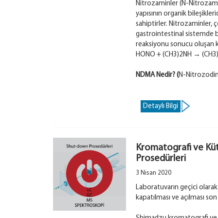
Nitrozaminler (N-Nitrozamin
yapısının organik bileşikler
sahiptirler. Nitrozaminler, 
gastrointestinal sistemde bu
reaksiyonu sonucu oluşan k
HONO + (CH3)2NH → (CH3
NDMA Nedir? (
N-Nitrozodi
Detaylı Bilgi
Kromatografi ve Küt
Prosedürleri
3 Nisan 2020
Laboratuvarın geçici olarak
kapatılması ve açılması son