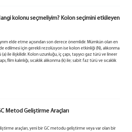
Hangi kolonu seçmeliyim? Kolon seçimini etkileyen
 ayrım elde etme açısından son derece önemlidir. Mümkün olan en
lde edilmesi için gerekli rezolüsyon ise kolon etkinliği (N), alıkonma
a) ile ilişkilidir. Kolon uzunluğu, iç çapı, taşıyıcı gaz türü ve lineer
çapı, film kalınlığı, sıcaklık alıkonma (k) ile; sabit faz türü ve sıcaklık
GC Metod Geliştirme Araçları
tirme araçları, yeni bir GC metodu geliştirme veya var olan bir