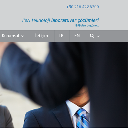
+90 216 422 6700
Kurumsal
İletişim
TR
EN