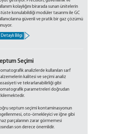
yut getiriyor. Precision, güvenilirlik ve
llanım kolaylığını birarada sunan ünitelerin
stüste konulabildiği modüler tasarımı ile GC
ullanıcılarına güvenli ve pratik bir gaz çözümü
unuyor.
Detaylı Bilgi
eptum Seçimi
romatografik analizlerde kullanılan sarf
alzemelerin kalitesi ve seçimi analiz
ssasiyeti ve tekrarlanabilirliği gibi
romatografik parametreleri doğrudan
tkilemektedir.
oğru septum seçimi kontaminasyonun
ngellenmesi, oto-örnekleyici ve iğne gibi
ihaz parçalarının zarar görmemesi
çısından son derece önemlidir.