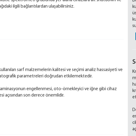
kütle spektrometi grubunda yer alana cihazlara ait shutdown ve
bo
daki ilgili bağlantılardan ulaşabilirsiniz.
ku
ü
k
s
S
llanılan sarf malzemelerin kalitesi ve seçimi analiz hassasiyeti ve
K
omatografik parametreleri doğrudan etkilemektedir.
m
ha
minasyonun engellenmesi, oto-örnekleyici ve iğne gibi cihaz
k
si açısından son derece önemlidir.
e
D
e
c
a