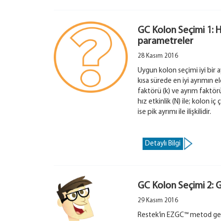
GC Kolon Seçimi 1: 
parametreler
28 Kasım 2016
Uygun kolon seçimi iyi bir
kısa sürede en iyi ayrımın e
faktörü (k) ve ayrım faktörü (
hız etkinlik (N) ile; kolon iç 
ise pik ayrımı ile ilişkilidir.
Detaylı Bilgi
GC Kolon Seçimi 2: 
29 Kasım 2016
Restek’in EZGC™ metod geliş