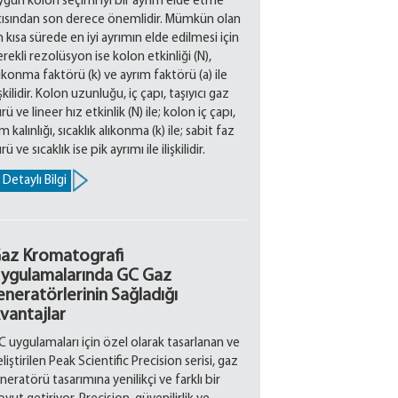
ygun kolon seçimi iyi bir ayrım elde etme
çısından son derece önemlidir. Mümkün olan
 kısa sürede en iyi ayrımın elde edilmesi için
rekli rezolüsyon ise kolon etkinliği (N),
ıkonma faktörü (k) ve ayrım faktörü (a) ile
işkilidir. Kolon uzunluğu, iç çapı, taşıyıcı gaz
rü ve lineer hız etkinlik (N) ile; kolon iç çapı,
lm kalınlığı, sıcaklık alıkonma (k) ile; sabit faz
rü ve sıcaklık ise pik ayrımı ile ilişkilidir.
Detaylı Bilgi
az Kromatografi
ygulamalarında GC Gaz
eneratörlerinin Sağladığı
vantajlar
C uygulamaları için özel olarak tasarlanan ve
liştirilen Peak Scientific Precision serisi, gaz
neratörü tasarımına yenilikçi ve farklı bir