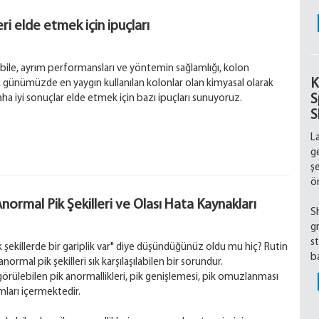
eri elde etmek için ipuçları
n bile, ayrım performansları ve yöntemin sağlamlığı, kolon
K
a, günümüzde en yaygın kullanılan kolonlar olan kimyasal olarak
S
e daha iyi sonuçlar elde etmek için bazı ipuçları sunuyoruz.
S
L
g
ş
ö
normal Pik Şekilleri ve Olası Hata Kaynakları
S
g
st
k şekillerde bir gariplik var" diye düşündüğünüz oldu mu hiç? Rutin
ba
normal pik şekilleri sık karşılaşılabilen bir sorundur.
rülebilen pik anormallikleri, pik genişlemesi, pik omuzlanması
mları içermektedir.